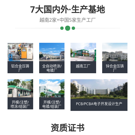
7大国内外·生产基地
越南2家+中国5家生产工厂
铝合金压铸
全自动喷涂/
越南工厂
锌合金压铸
厂
电镀厂
厂
开模/注塑/
开模/注塑/
PCB/PCBA电子开发设计生产
喷涂/组装厂
电镀/组装厂
资质证书