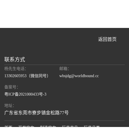
返回首页
联系方式
杨先生电话：
邮箱：
13302605953
（微信同号）
wbsjdg@worldbound.cc
备案号：
粤ICP备2021000433号-3
地址：
广东省东莞市寮步镇金松路77号
首页
开发实力
制造实力
玩具产品
玩具品类