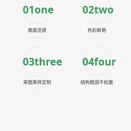
01one
02two
高度还原
色彩鲜艳
03three
04four
来图来样定制
结构稳固不松散