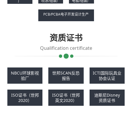
喷涂/组装厂
电镀/组装厂
厂
PCB/PCBA电子开发设计生产
资质证书
Qualification certificate
NBCU环球影视
世邦SCAN反恐
ICTI国际玩具业
验厂
报告
协会认证
ISO证书（世邦
ISO证书（世邦
迪斯尼Disney
2020）
英文2020）
资质证书