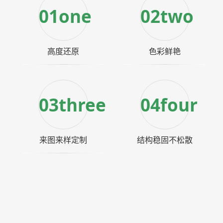
01one
02two
高度还原
色彩鲜艳
03three
04four
来图来样定制
结构稳固不松散