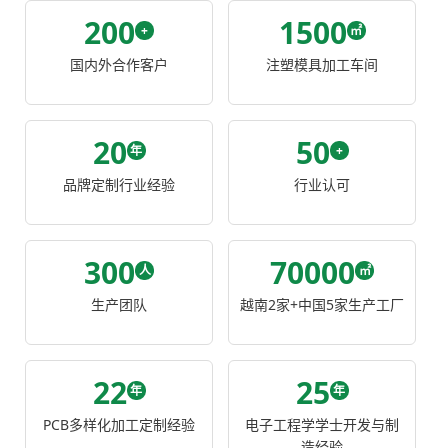
200
1500
+
㎡
国内外合作客户
注塑模具加工车间
20
50
年
+
品牌定制行业经验
行业认可
300
70000
人
㎡
生产团队
越南2家+中国5家生产工厂
22
25
年
年
PCB多样化加工定制经验
电子工程学学士开发与制
造经验